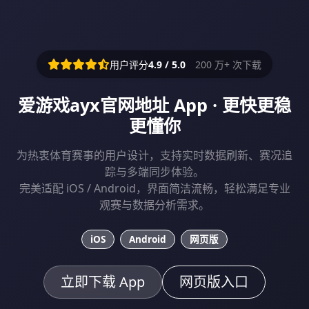
用户评分
4.9 / 5.0
200 万+ 次下载
爱游戏ayx官网地址 App · 更快更稳
更懂你
为热衷体育赛事的用户设计，支持实时数据刷新、赛况追
踪与多端同步体验。
完美适配 iOS / Android，界面简洁流畅，轻松满足专业
观赛与数据分析需求。
iOS
Android
网页版
立即下载 App
网页版入口